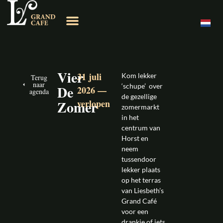
Vier
31 juli
Kom lekker
Terug
naar
‘schupe’ over
De
2026
—
agenda
de gezellige
Zomer
verlopen
zomermarkt
in het
centrum van
Horst en
neem
tussendoor
lekker plaats
op het terras
van Liesbeth’s
Grand Café
voor een
drankje of iets