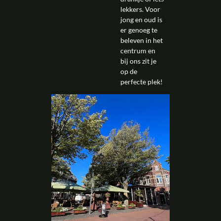
lekkers. Voor
jong en oud is
er genoeg te
beleven in het
centrum en
bij ons zit je
op de
perfecte plek!